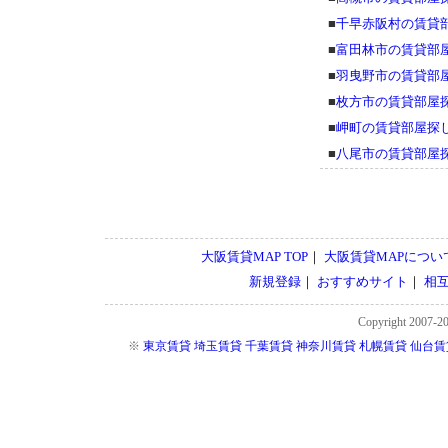
■
千早赤阪村の賃貸
■
富田林市の賃貸部
■
羽曳野市の賃貸部
■
枚方市の賃貸部屋
■
岬町の賃貸部屋探
■
八尾市の賃貸部屋
大阪賃貸MAP TOP
｜
大阪賃貸MAPについ
新規登録
｜
おすすめサイト
｜
相
Copyright 2007-2
※
東京賃貸
埼玉賃貸
千葉賃貸
神奈川賃貸
札幌賃貸
仙台賃